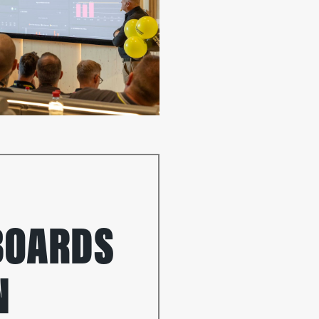
 BOARDS
N