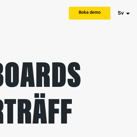
Boka demo
Sv
 BOARDS
RTRÄFF