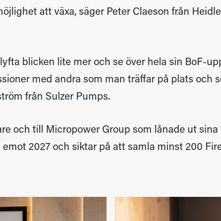
jlighet att växa, säger Peter Claeson från Heidl
tt lyfta blicken lite mer och se över hela sin BoF-
ssioner med andra som man träffar på plats och se
ström från Sulzer Pumps.
agare och till Micropower Group som lånade ut sina f
 emot 2027 och siktar på att samla minst 200 Fires