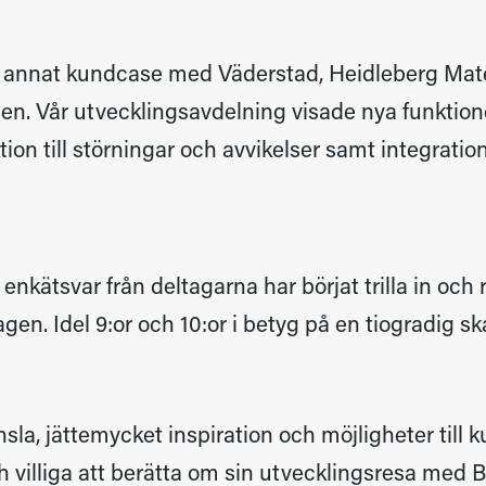
 annat kundcase med Väderstad, Heidleberg Mate
n. Vår utvecklingsavdelning visade nya funktione
tion till störningar och avvikelser samt integration
enkätsvar från deltagarna har börjat trilla in och 
en. Idel 9:or och 10:or i betyg på en tiogradig ska
änsla, jättemycket inspiration och möjligheter till
 villiga att berätta om sin utvecklingsresa med Bo