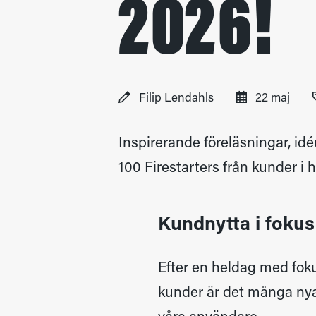
2026!
Filip Lendahls
22 maj
Inspirerande föreläsningar, id
100 Firestarters från kunder i h
Kundnytta i fokus
Efter en heldag med foku
kunder är det många nya 