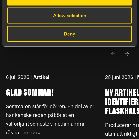
Händer på Boards on Fire
Allow selection
SENASTE
FRÅN
BLOGGEN
Deny
6 juli 2026 |
Artikel
25 juni 2026 |
GLAD SOMMAR!
NY ARTIKE
IDENTIFIE
Sommaren står för dörren. En del av er
FLASKHAL
har kanske redan påbörjat en
välförtjänt semester, medan andra
Producerar ni 
räknar ner de...
utan att riktig