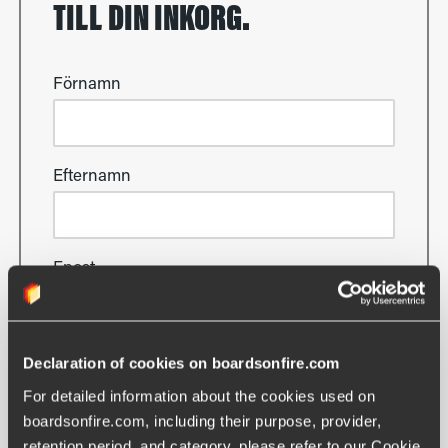
TILL DIN INKORG.
Förnamn
Efternamn
Epost
Declaration of cookies on boardsonfire.com
Ja tack, håll mig uppdaterad!
For detailed information about the cookies used on 
boardsonfire.com, including their purpose, provider, 
Vi skickar ungefär ett mejl i månaden och lovar att
retention period, and category, please refer to our Cookie 