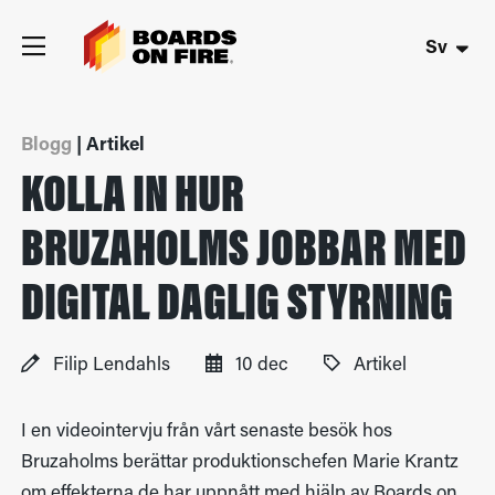
Sv
Blogg
| Artikel
KOLLA IN HUR
BRUZAHOLMS JOBBAR MED
DIGITAL DAGLIG STYRNING
Filip Lendahls
10 dec
Artikel
I en videointervju från vårt senaste besök hos
Bruzaholms berättar produktionschefen Marie Krantz
om effekterna de har uppnått med hjälp av Boards on