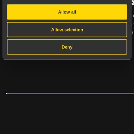
FLASKHAL
har kanske redan påbörjat en
Allow all
välförtjänt semester, medan andra
Producerar ni 
räknar ner de...
utan att riktig
Allow selection
är inte alltid b
Läs mer
finns svaret...
Deny
Läs mer