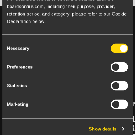
boardsonfire.com, including their purpose, provider, 
retention period, and category, please refer to our Cookie 
Declaration below.
Consent
Händer på Boards on Fire
Necessary
Selection
SENASTE
FRÅN
BLOGGEN
Preferences
Statistics
Marketing
6 juli 2026 |
Artikel
25 juni 2026 |
GLAD SOMMAR!
NY ARTIKE
IDENTIFIE
Show details
Sommaren står för dörren. En del av er