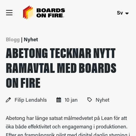
Sv
Blogg
| Nyhet
ABETONG TECKNAR NYTT
RAMAVTAL MED BOARDS
ON FIRE
Filip Lendahls
10 jan
Nyhet
Abetong har länge satsat målmedvetet på Lean för att
öka både effektivitet och engagemang i produktionen.
Efter en framgångsrik pilot med digital daglig styrning i