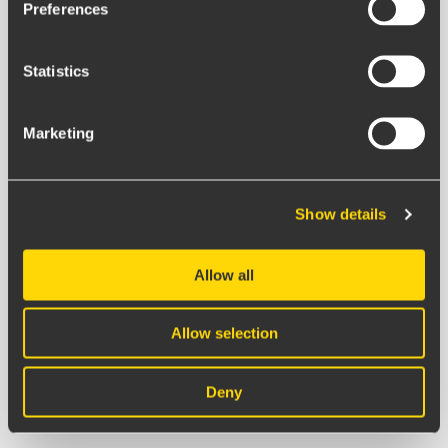
Preferences
Ja tack, håll mig uppdaterad!
Statistics
Vi skickar ungefär ett mejl i månaden och lovar att
Marketing
aldrig lämna vidare din mejladress.
Show details
Allow all
Allow selection
Deny
Filip Lendahls
Communication Lead