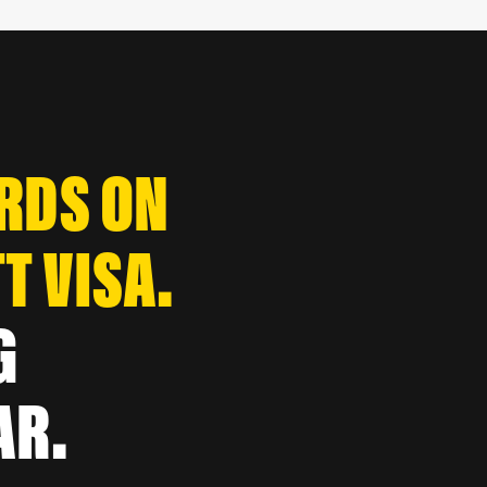
ARDS ON
T VISA.
G
AR.