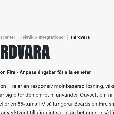
scenter
|
Teknik & Integrationer
|
Hårdvara
RDVARA
on Fire - Anpassningsbar för alla enheter
on Fire är en responsiv molnbaserad lösning, vilk
r sig efter den enhet ni använder. Oavsett om ni 
eller en 85-tums TV så fungerar Boards on Fire s
 är verktyget tillgängligt var ni än befinner er så