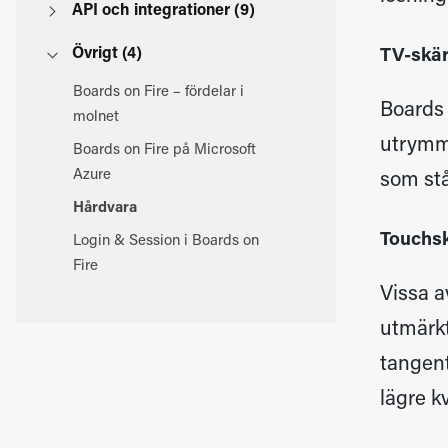
API och integrationer (9)
Övrigt (4)
TV-sk
Boards on Fire – fördelar i
Boards 
molnet
utrymme
Boards on Fire på Microsoft
Azure
som stå
Hårdvara
Touch
Login & Session i Boards on
Fire
Vissa a
utmärkt
tangent
lägre k