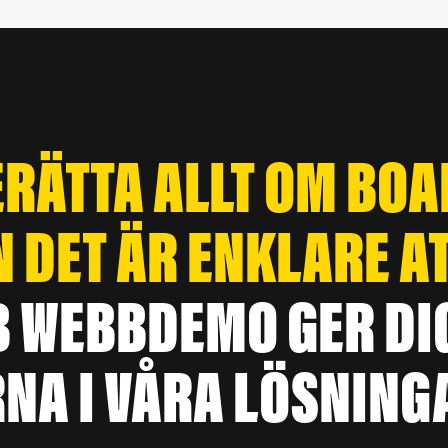
ERÄTTA ALLT OM BO
N DET ÄR ENKLARE AT
B WEBBDEMO GER DI
NA I VÅRA LÖSNING