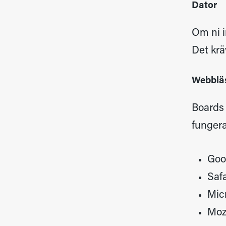
Dator
Om ni i
Det krä
Webblä
Boards 
fungera
Goo
Saf
Mic
Mozi