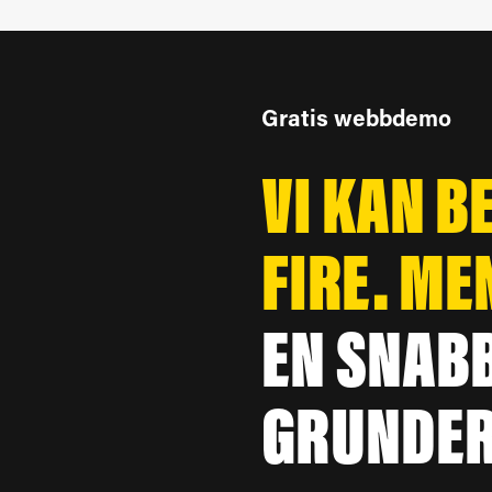
Gratis webbdemo
VI KAN B
FIRE. ME
EN SNAB
GRUNDER