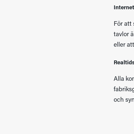
Interne
För att
tavlor 
eller a
Realtid
Alla ko
fabriks
och syn