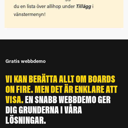
du en lista över allihop under
Tillägg
i
vänstermenyn!
Gratis webbdemo
VI KAN BERÄTTA ALLT OM BOARDS
ON FIRE. MEN DET ÄR ENKLARE ATT
VISA.
EN SNABB WEBBDEMO GER
DIG GRUNDERNA I VÅRA
LÖSNINGAR.