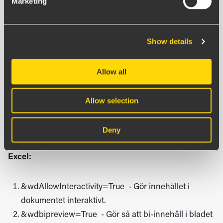
Marketing
Det går med innehåll från vissa källor att manipulera
url:en för att få iframe-fönstret att göra nya saker. Detta
Show details
gör du genom att lägga till en ändelse i länken du matar
in i komponenten. De ändelser vi känner till är:
Allow all
Samtliga Microsoft-tjänster:
Allow selection
&action=embedview - krävs för att få länken att
Deny
fungera
Excel:
&wdAllowInteractivity=True - Gör innehållet i
dokumentet interaktivt.
&wdbipreview=True - Gör så att bi-innehåll i bladet