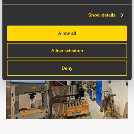
Fire passat väl in både när det gäller lösningen i sig
och i engagemanget från deras sida. Vi kan mata in
Show details
vissa delar manuellt och integrera med affärssystemet
för att uppdatera andra bitar automatiskt. Och
Allow all
framförallt kan vi skala upp efterhand och bygga ut
med nya delar.
Allow selection
Deny